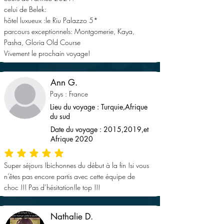
celui de Belek:
hôtel luxueux :le Riu Palazzo 5*
parcours exceptionnels: Montgomerie, Kaya,
Pasha, Gloria Old Course
Vivement le prochain voyage!
Ann G.
Pays : France
Lieu du voyage : Turquie,Afrique
du sud
Date du voyage : 2015,2019,et
Afrique 2020
la note moyenne est 5 sur 5
Super séjours !bichonnes du début à la fin !si vous
n’êtes pas encore partis avec cette équipe de
choc !!! Pas d’hésitation!le top !!!
Nathalie D.