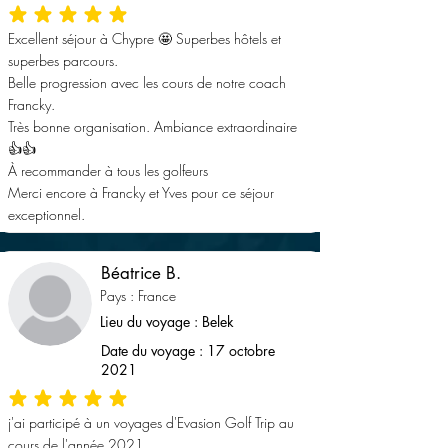
la note moyenne est 5 sur 5
Excellent séjour à Chypre 🤩 Superbes hôtels et
superbes parcours.
Belle progression avec les cours de notre coach
Francky.
Très bonne organisation. Ambiance extraordinaire
👍👍
À recommander à tous les golfeurs
Merci encore à Francky et Yves pour ce séjour
exceptionnel.
Béatrice B.
Pays : France
Lieu du voyage : Belek
Date du voyage : 17 octobre
2021
la note moyenne est 5 sur 5
j'ai participé à un voyages d'Evasion Golf Trip au
cours de l'année 2021.