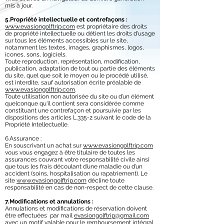
mis à jour.
5.Propriété intellectuelle et contrefaçons :
www.evasiongolftrip.com
est propriétaire des droits
de propriété intellectuelle ou détient les droits d'usage
sur tous les éléments accessibles sur le site,
notamment les textes, images, graphismes, logos,
icones, sons, logiciels.
Toute reproduction, représentation, modification,
publication, adaptation de tout ou partie des éléments
du site, quel que soit le moyen ou le procédé utilisé,
est interdite, sauf autorisation écrite préalable de
www.evasiongolftrip.com
.
Toute utilisation non autorisée du site ou d’un élément
quelconque qu'il contient sera considérée comme
constituant une contrefaçon et poursuivie par les
dispositions des articles L.335-2 suivant le code de la
Propriété Intellectuelle.
6.Assurance :
En souscrivant un achat sur
www.evasiongolftrip.com
vous vous engagez à être titulaire de toutes les
assurances couvrant votre responsabilité civile ainsi
que tous les frais découlant d’une maladie ou d’un
accident (soins, hospitalisation ou rapatriement). Le
site
www.evasiongolftrip.com
décline toute
responsabilité en cas de non-respect de cette clause.
7.Modifications et annulations :
Annulations et modifications de réservation doivent
être effectuées par mail
evasiongolftrip@gmail.com
avec un motif valable pour le remboursement intégral