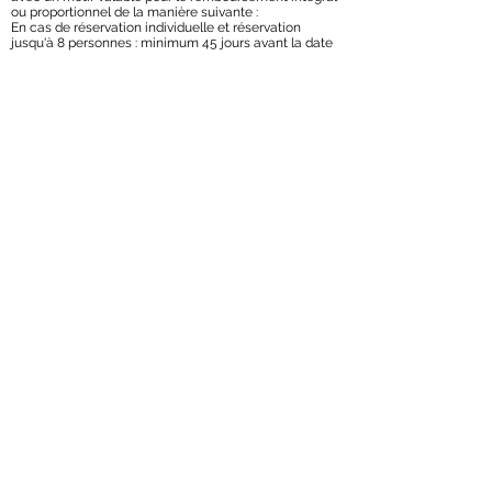
ou proportionnel de la manière suivante :
En cas de réservation individuelle et réservation
jusqu'à 8 personnes : minimum 45 jours avant la date
d'arrivée.
En cas de réservations de groupe et toute réservation
pour 8 personnes ou plus : minimum 90 jours avant la
date d'arrivée.
(Les conditions de remboursement et d'annulation
varient selon la procédure mise en place par chaque
hôtel).
DEVENIR MEMBRE
NEWSLETTER