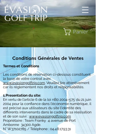
Panier
Conditions Générales de Ventes
Termes et Conditions
Les conditions de réservation ci-dessous constituent
la base de votre contrat avec
www.evasiongolftrip.com
. Veuillez lire attentivement
car ils réglementent nos droits et responsabilités.
1.Presentation du site:
En vertu de l'article 6 de la loi nB0 2004-575 du 21 juin
2004 pour la confiance dans l'économie numérique, il
est précisé aux utilisateurs du site l'identité des
différents intervenants dans le cadre de sa réalisation
et de son suivi :
www.evasiongolftrip.com
Propriétaire : Team Franky 4 avenue de Port
Ambonne 34300 Agde.
N° W37102785 / Téléphone :
04.48.17.93.31