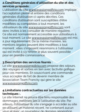
2.Conditions générales d'utilisation du site et des
services proposés :
L'utilisation du site
www.evasiongolftrip.com
implique
l'acceptation pleine et entière des conditions
générales d'utilisation ci-après décrites. Ces
conditions d'utilisation sont susceptibles d'être
modifiées ou complétées à tout moment, les
utilisateurs du site
www.evasiongolftrip.com
sont
donc invités à les consulter de manière régulière.
Ce site est normalement accessible aux utilisateurs à
tout moment. Le site
www.evasiongolftrip.com
est mis
à jour régulièrement. De la même manière, les
mentions légales peuvent être modifiées à tout
moment ; elles s'imposent néanmoins à l'utilisateur
qui est invité à s'y référer le plus souvent possible
pour en prendre connaissance.
3.Description des services fournis :
Le site
www.evasiongoltrip.com
propose des séjours,
des voyages et sorties en lien avec l’activité golfique
pour ces membres. En souscrivant une commande
vous accepter de fait de devenir membre de
l’association Team Francky qui gère le site
www.evasiongolftrip.com
.
4.Limitations contractuelles sur les données
techniques :.
Le site Internet ne pourra être tenu responsable des
dommages matériels liés à l'utilisation du site. Par
ailleurs, l'utilisateur du site s'engage à accéder au site
en utilisant un matériel récent, ne contenant aucun
virus et avec un navigateur de dernière génération