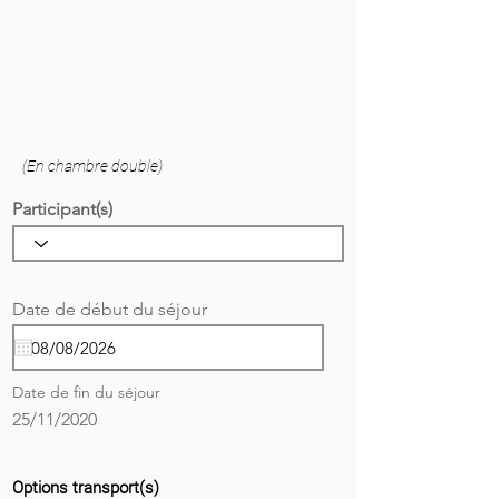
(En chambre double)
Participant(s)
r
Date de début du séjour
*
e
q
u
i
Date de fin du séjour
r
e
25/11/2020
d
Options transport(s)