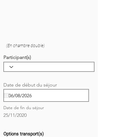
(En chambre double)
Participant(s)
r
Date de début du séjour
*
e
q
u
i
Date de fin du séjour
r
e
25/11/2020
d
Options transport(s)