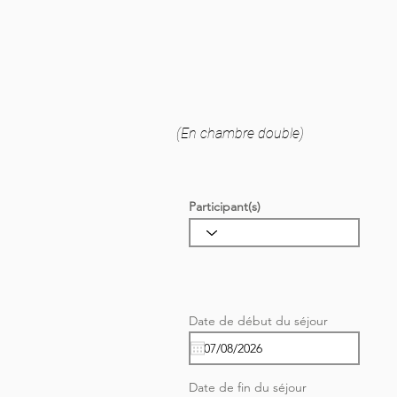
(En chambre double)
Participant(s)
r
Date de début du séjour
*
e
q
u
i
r
Date de fin du séjour
e