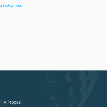
ontactez-nous
À Propos