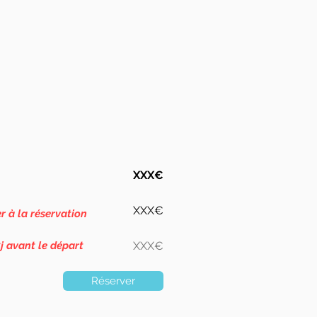
XXX€
XXX€
er à la réservation
j avant le départ
XXX€
Réserver