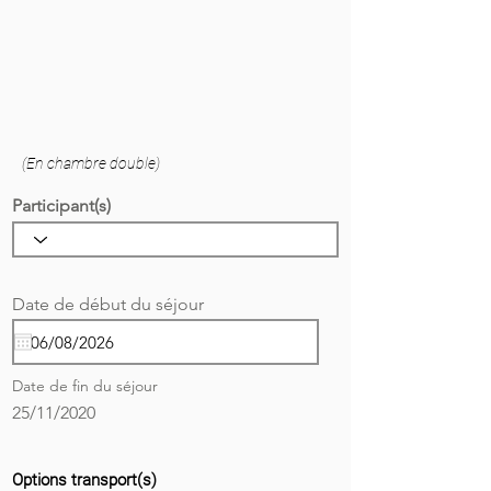
(En chambre double)
Participant(s)
r
Date de début du séjour
*
e
q
u
i
Date de fin du séjour
r
e
25/11/2020
d
Options transport(s)