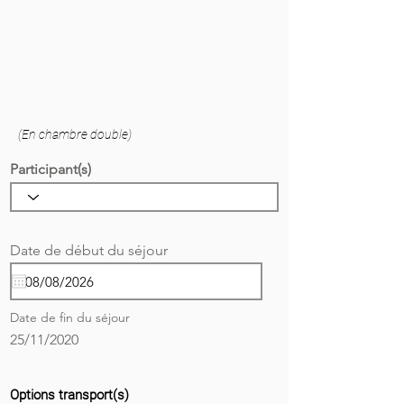
(En chambre double)
Participant(s)
r
Date de début du séjour
*
e
q
u
i
Date de fin du séjour
r
e
25/11/2020
d
Options transport(s)