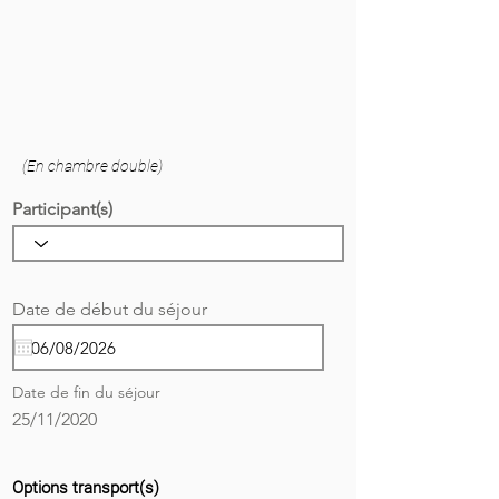
(En chambre double)
Participant(s)
r
Date de début du séjour
*
e
q
u
i
Date de fin du séjour
r
e
25/11/2020
d
Options transport(s)