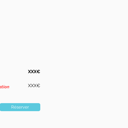
XXX€
XXX€
ation
Réserver
s