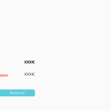
XXX€
XXX€
ation
Réserver
s