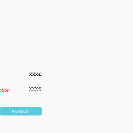
XXX€
XXX€
ation
Réserver
s