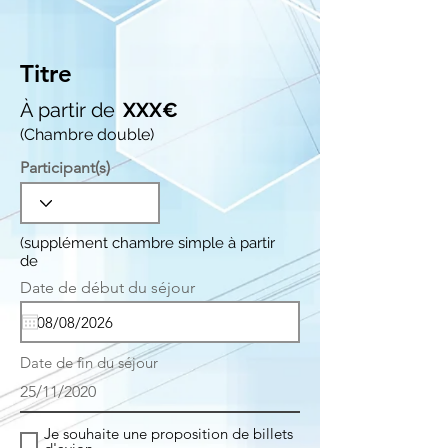
Titre
À partir de
XXX€
(Chambre double)
Participant(s)
(supplément chambre simple à partir
de
r
Date de début du séjour
*
e
q
u
i
Date de fin du séjour
r
e
25/11/2020
d
Je souhaite une proposition de billets