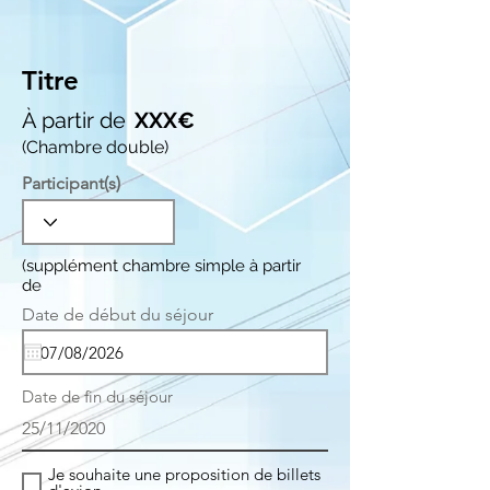
Titre
À partir de
XXX€
(Chambre double)
Participant(s)
(supplément chambre simple à partir
de
r
Date de début du séjour
*
e
q
u
i
Date de fin du séjour
r
e
25/11/2020
d
Je souhaite une proposition de billets