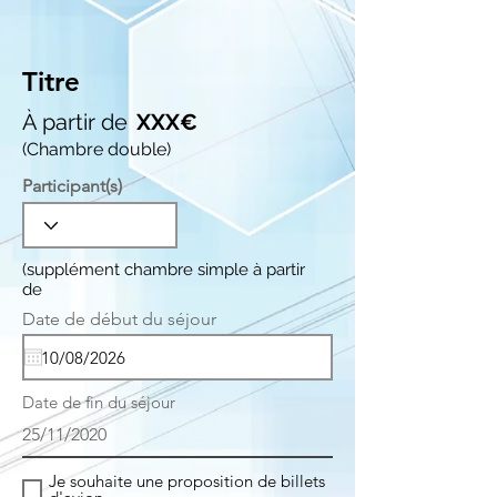
Titre
À partir de
XXX€
(Chambre double)
Participant(s)
(supplément chambre simple à partir
de
r
Date de début du séjour
*
e
q
u
i
Date de fin du séjour
r
e
25/11/2020
d
Je souhaite une proposition de billets