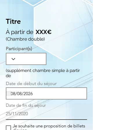
Titre
À partir de
XXX€
(Chambre double)
Participant(s)
(supplément chambre simple à partir
de
r
Date de début du séjour
*
e
q
u
i
Date de fin du séjour
r
e
25/11/2020
d
Je souhaite une proposition de billets