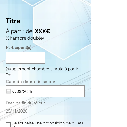
Titre
À partir de
XXX€
(Chambre double)
Participant(s)
(supplément chambre simple à partir
de
r
Date de début du séjour
*
e
q
u
i
Date de fin du séjour
r
e
25/11/2020
d
Je souhaite une proposition de billets