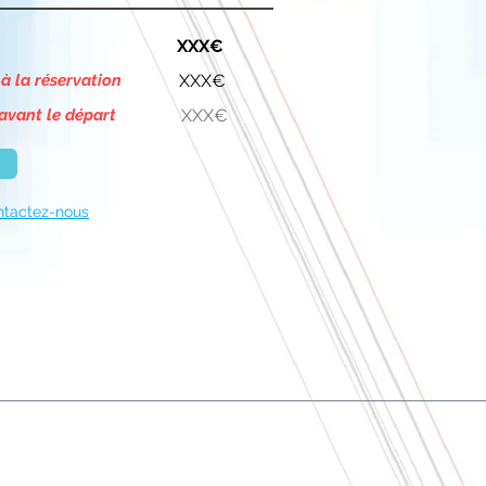
XXX€
 à la réservation
XXX€
 avant le départ
XXX€
ntactez-nous
À Propos