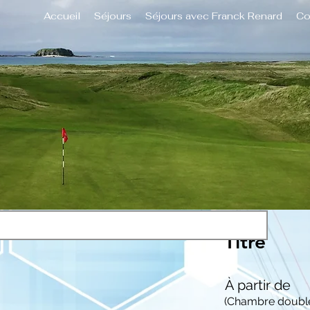
Accueil
Séjours
Séjours avec Franck Renard
Co
Titre
À partir de
(Chambre doubl