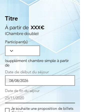
Titre
À partir de
XXX€
(Chambre double)
Participant(s)
(supplément chambre simple à partir
de
r
Date de début du séjour
*
e
q
u
i
Date de fin du séjour
r
e
25/11/2020
d
Je souhaite une proposition de billets