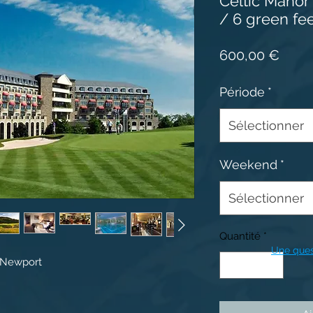
Celtic Manor 
/ 6 green fe
Prix
600,00 €
Période
*
Sélectionner
Weekend
*
Sélectionner
Quantité
*
Une ques
Newport