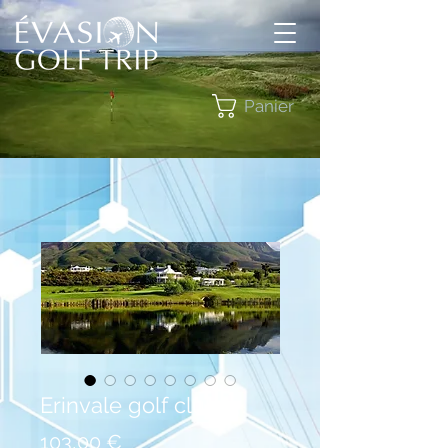
Panier
Erinvale golf club
Prix
103,00 €