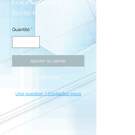
Finca Cortesin 5*
Prix
810,00 €
Quantité
*
Ajouter au panier
Andalousie
Une question ? Contactez-nous