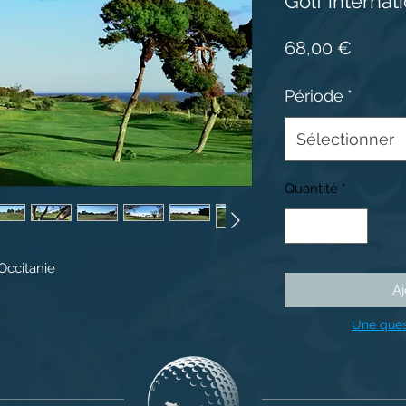
Golf interna
Prix
68,00 €
Période
*
Sélectionner
Quantité
*
Occitanie
Aj
Une ques