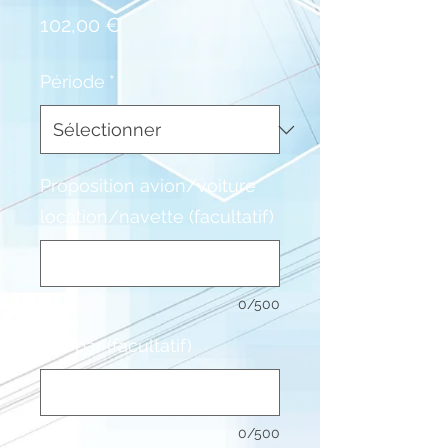
Prix
102,00 €
Période
*
Proposition avion/voiture
location/navette (facultatif)
0/500
Prix par (facultatif)
0/500