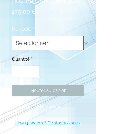
Rotana Golf Palmeraie
Prix
175,00 €
Période
*
Quantité
*
Ajouter au panier
Marrakech
Une question ? Contactez-nous