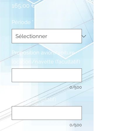
Prix
165,00 €
Période
*
Proposition avion/voiture
location/navette (facultatif)
0/500
Prix par (facultatif)
0/500