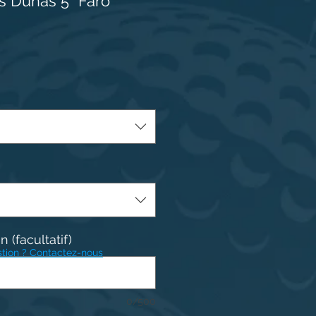
 Dunas 5* Faro
 (facultatif)
tion ? Contactez-nous
0/500