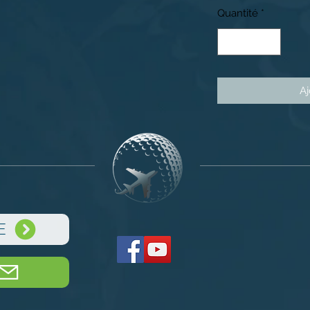
Quantité
*
Aj
E