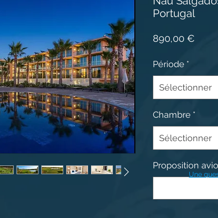
Nau Salgados
Portugal
Prix
890,00 €
Période
*
Sélectionner
Chambre
*
Sélectionner
Proposition avion
Une ques