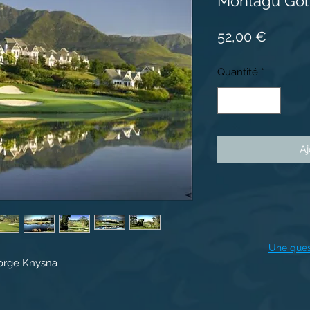
Montagu Gol
Prix
52,00 €
Quantité
*
Aj
Une ques
orge Knysna