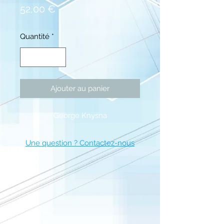
Prix
52,00 €
Quantité
*
Ajouter au panier
George Knysna
Une question ? Contactez-nous