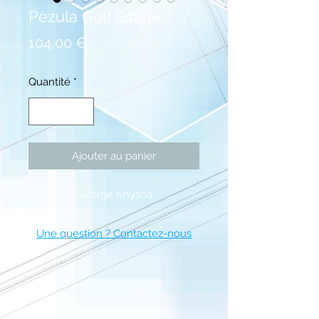
Pezula Golf Estate
Prix
104,00 €
Quantité
*
Ajouter au panier
George Knysna
Une question ? Contactez-nous