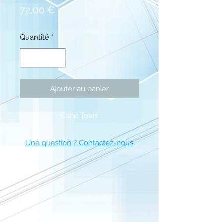
Prix
72,00 €
Quantité
*
Ajouter au panier
Cape Town
Une question ? Contactez-nous