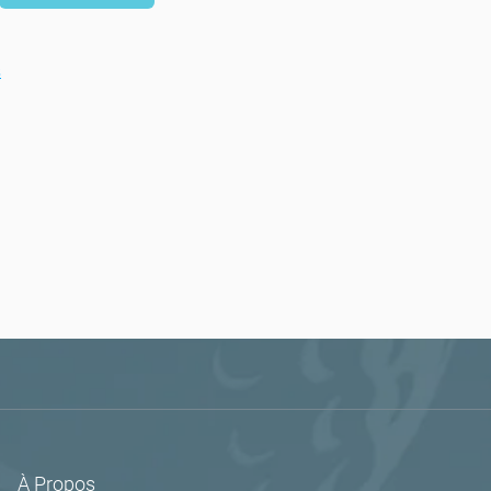
s
À Propos