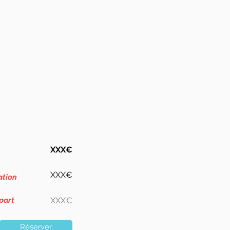
XXX€
XXX€
ation
part
XXX€
Réserver