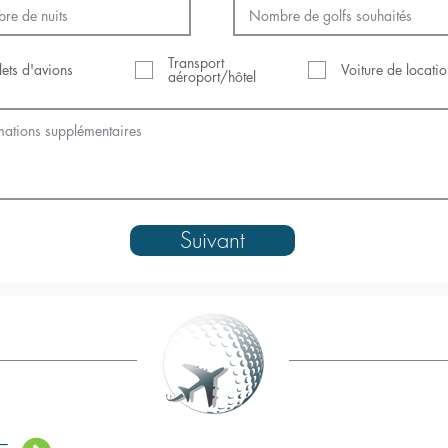
Transport
llets d'avions
Voiture de locati
aéroport/hôtel
Suivant