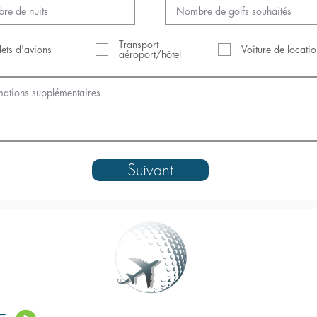
Transport
llets d'avions
Voiture de locati
aéroport/hôtel
Suivant