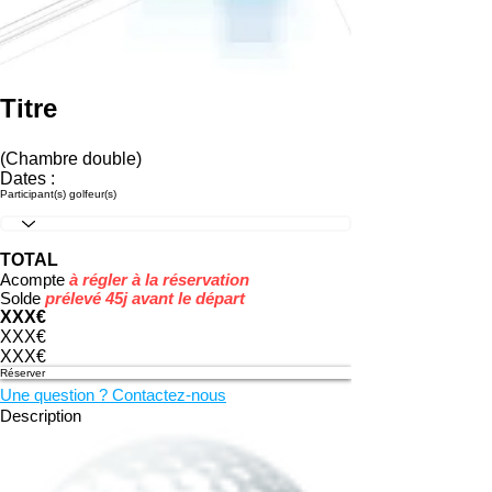
Titre
(Chambre double)
Dates :
Participant(s) golfeur(s)
TOTAL
Acompte
à régler à la réservation
Solde
prélevé 45j avant le départ
XXX€
XXX€
XXX€
Réserver
Une question ? Contactez-nous
Description