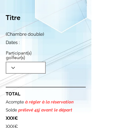
Titre
(Chambre double)
Dates :
Participant(s)
golfeur(s)
TOTAL
Acompte
à régler à la réservation
Solde
prélevé 45j avant le départ
XXX€
XXX€