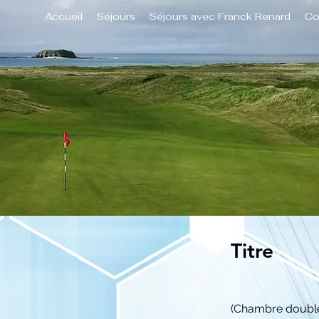
Accueil
Séjours
Séjours avec Franck Renard
Co
Titre
(Chambre doubl