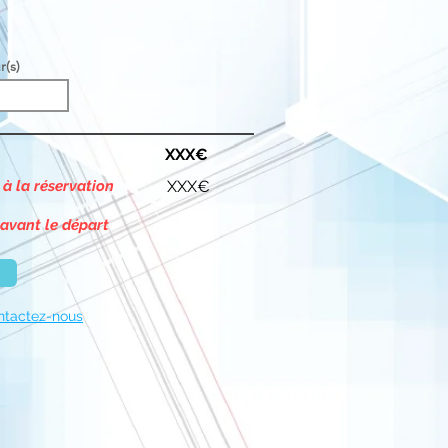
r(s)
XXX€
 à la réservation
XXX€
 avant le départ
ntactez-nous