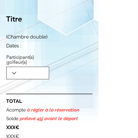
Titre
(Chambre double)
Dates :
Participant(s)
golfeur(s)
TOTAL
Acompte
à régler à la réservation
Solde
prélevé 45j avant le départ
XXX€
XXX€