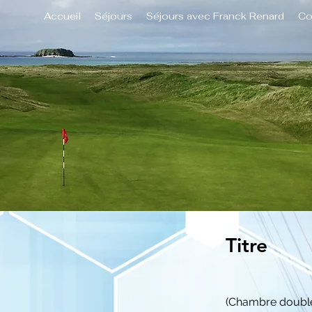
Accueil
Séjours
Séjours avec Franck Renard
Co
Titre
(Chambre doubl