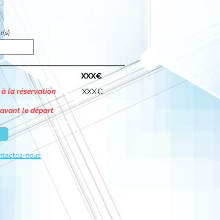
r(s)
XXX€
 à la réservation
XXX€
 avant le départ
ntactez-nous