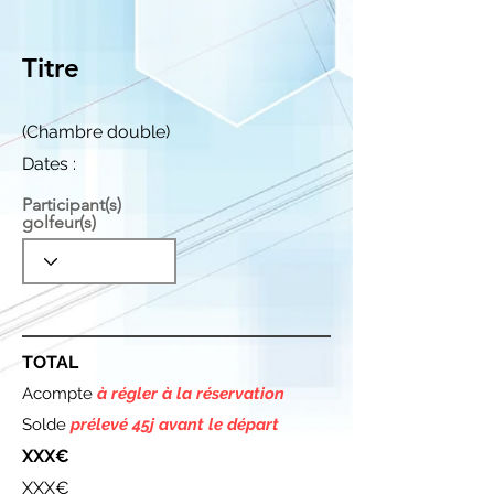
Titre
(Chambre double)
Dates :
Participant(s)
golfeur(s)
TOTAL
Acompte
à régler à la réservation
Solde
prélevé 45j avant le départ
XXX€
XXX€