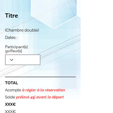
Titre
(Chambre double)
Dates :
Participant(s)
golfeur(s)
TOTAL
Acompte
à régler à la réservation
Solde
prélevé 45j avant le départ
XXX€
XXX€