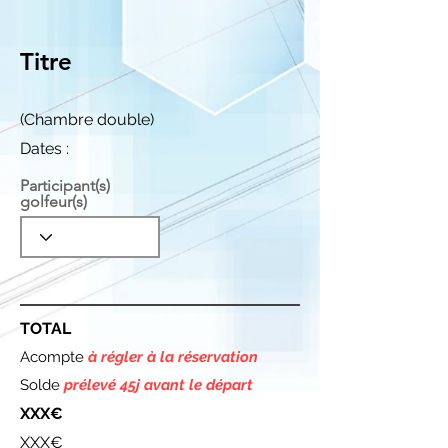
Titre
(Chambre double)
Dates :
Participant(s)
golfeur(s)
TOTAL
Acompte
à régler à la réservation
Solde
prélevé 45j avant le départ
XXX€
XXX€