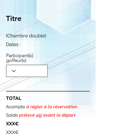
Titre
(Chambre double)
Dates :
Participant(s)
golfeur(s)
TOTAL
Acompte
à régler à la réservation
Solde
prélevé 45j avant le départ
XXX€
XXX€