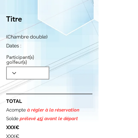
Titre
(Chambre double)
Dates :
Participant(s)
golfeur(s)
TOTAL
Acompte
à régler à la réservation
Solde
prélevé 45j avant le départ
XXX€
XXX€