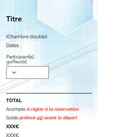
Titre
(Chambre double)
Dates :
Participant(s)
golfeur(s)
TOTAL
Acompte
à régler à la réservation
Solde
prélevé 45j avant le départ
XXX€
XXX€