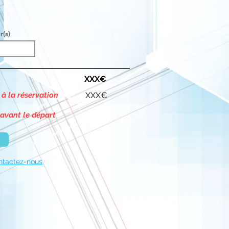
r(s)
XXX€
 à la réservation
XXX€
 avant le départ
ntactez-nous