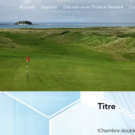
Accueil
Séjours
Séjours avec Franck Renard
Co
Titre
(Chambre doubl