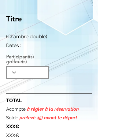
Titre
(Chambre double)
Dates :
Participant(s)
golfeur(s)
TOTAL
Acompte
à régler à la réservation
Solde
prélevé 45j avant le départ
XXX€
XXX€