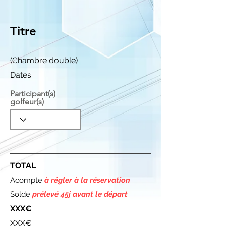
Titre
(Chambre double)
Dates :
Participant(s)
golfeur(s)
TOTAL
Acompte
à régler à la réservation
Solde
prélevé 45j avant le départ
XXX€
XXX€