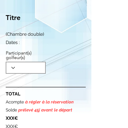
Titre
(Chambre double)
Dates :
Participant(s)
golfeur(s)
TOTAL
Acompte
à régler à la réservation
Solde
prélevé 45j avant le départ
XXX€
XXX€