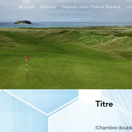
Accueil
Séjours
Séjours avec Franck Renard
Co
Titre
(Chambre doubl