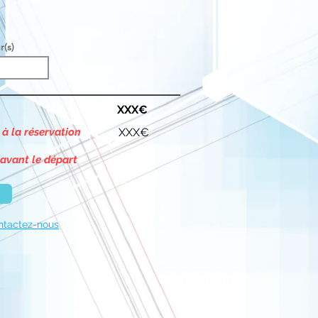
r(s)
XXX€
 à la réservation
XXX€
 avant le départ
ntactez-nous